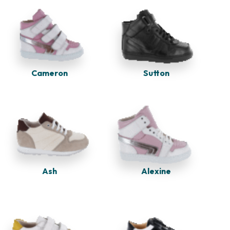
Sutton
Cameron
Ash
Alexine