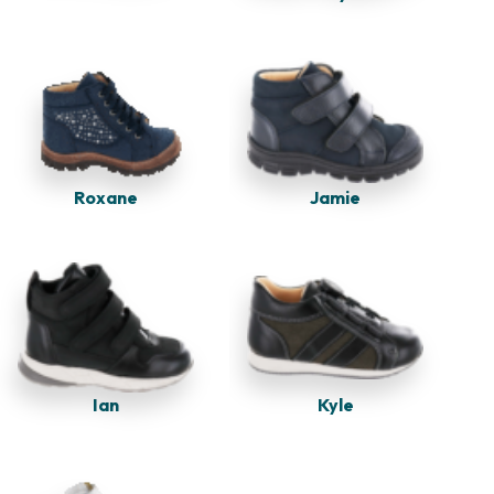
Jamie
Roxane
Kyle
Ian