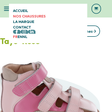
ACCUEIL
NOS CHAUSSURES
LA MARQUE
CONTACT
Voir toutes les gammes
FR
EN
NL
Tayo-Rose