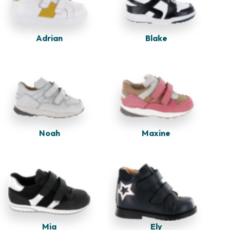
Adrian
Blake
Noah
Maxine
Mia
Ely