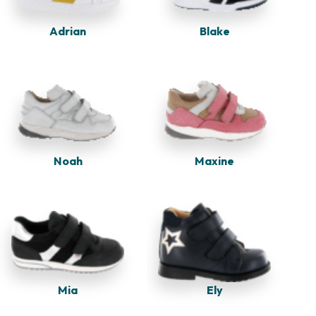
Adrian
Blake
Noah
Maxine
Mia
Ely