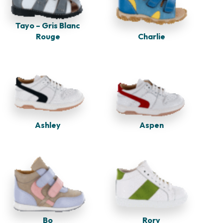
Tayo – Gris Blanc
Rouge
Charlie
Ashley
Aspen
Bo
Rory