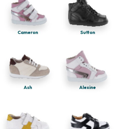
Sutton
Cameron
Ash
Alexine