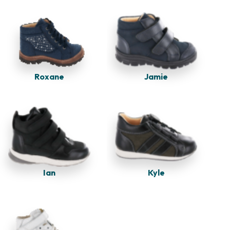
Jamie
Roxane
Kyle
Ian