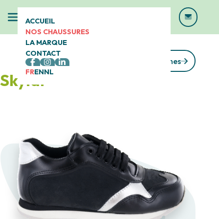
ACCUEIL
NOS CHAUSSURES
LA MARQUE
CONTACT
Voir toutes les gammes
FR
EN
NL
Skylar