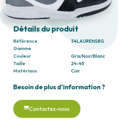
Détails du produit
Référence
34LAURENSBG
Gamme
Couleur
Gris/Noir/Blanc
Taille
24-45
Matériaux
Cuir
Besoin de plus d'information ?
Contactez-nous