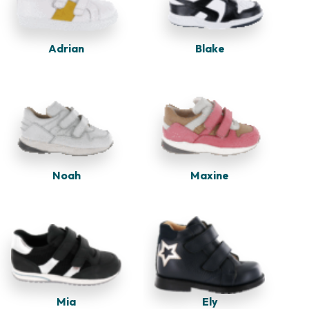
Adrian
Blake
Noah
Maxine
Mia
Ely