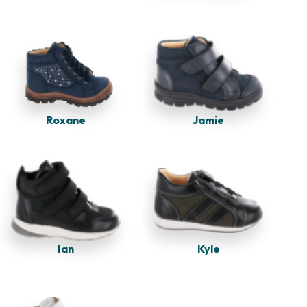
Jamie
Roxane
Kyle
Ian