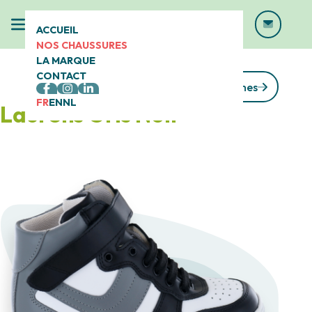
ACCUEIL
NOS CHAUSSURES
LA MARQUE
CONTACT
Voir toutes les gammes
FR
EN
NL
Laurens Gris Noir