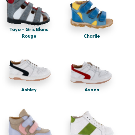
Tayo – Gris Blanc
Rouge
Charlie
Ashley
Aspen