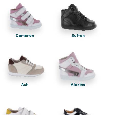
Sutton
Cameron
Ash
Alexine