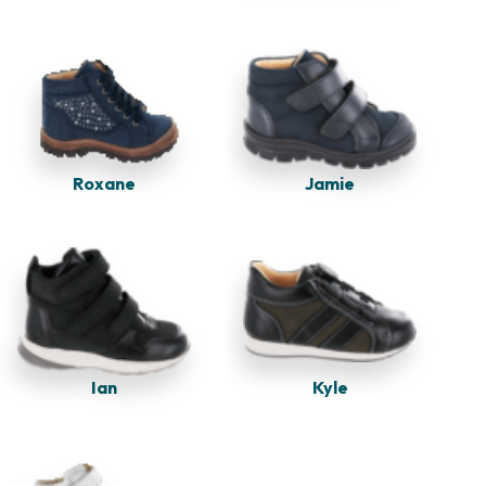
Jamie
Roxane
Kyle
Ian