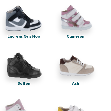
Laurens Gris Noir
Cameron
Sutton
Ash