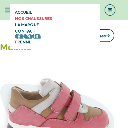
ACCUEIL
NOS CHAUSSURES
LA MARQUE
CONTACT
Voir toutes les gammes
FR
EN
NL
Maxine