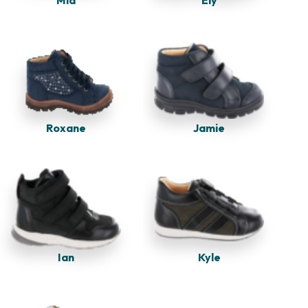
Mia
Ely
Jamie
Roxane
Kyle
Ian