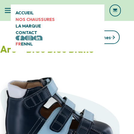
ACCUEIL
NOS CHAUSSURES
LA MARQUE
CONTACT
Voir toutes les gammes
FR
EN
NL
Aro – Bleu Bleu Blanc