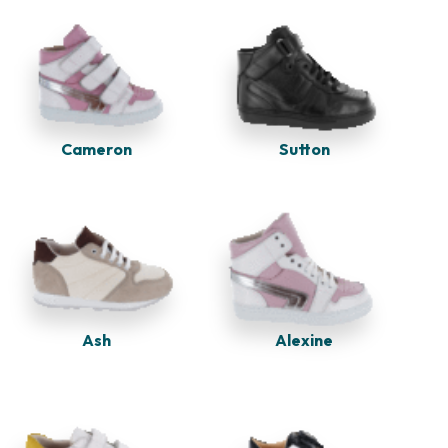
Sutton
Cameron
Ash
Alexine