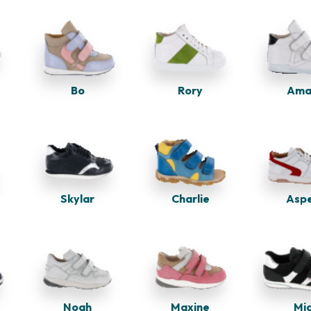
Bo
Rory
Ama
Charlie
Asp
Skylar
Noah
Maxine
Mi