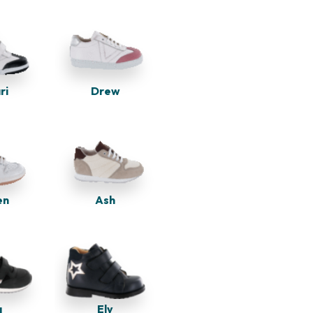
Drew
ri
en
Ash
Ely
a