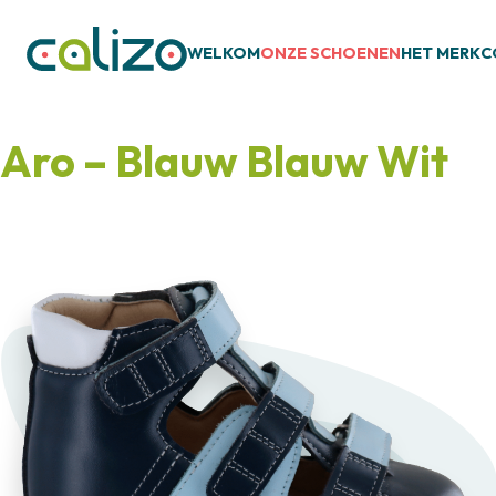
WELKOM
ONZE SCHOENEN
HET MERK
C
Aro – Blauw Blauw Wit