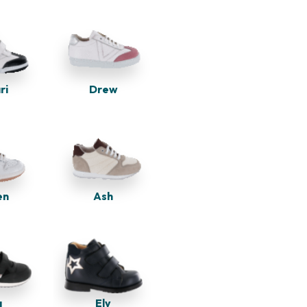
Drew
ri
en
Ash
Ely
a