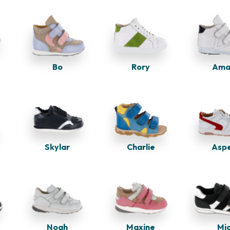
Bo
Rory
Ama
Charlie
Asp
Skylar
Noah
Maxine
Mi