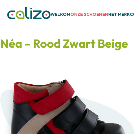
WELKOM
ONZE SCHOENEN
HET MERK
C
Néa – Rood Zwart Beige