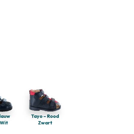
Blauw
Tayo – Rood
 Wit
Zwart