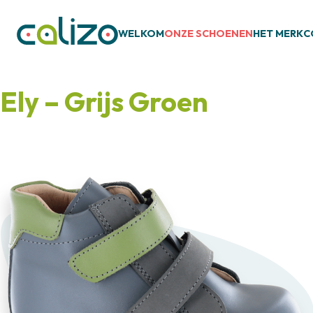
WELKOM
ONZE SCHOENEN
HET MERK
C
Ely – Grijs Groen