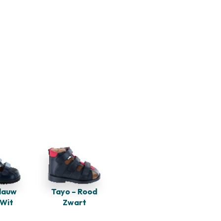
Blauw
Tayo – Rood
 Wit
Zwart