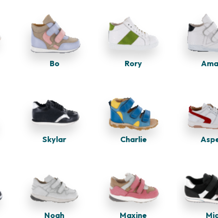
Bo
Rory
Ama
Charlie
Asp
Skylar
Noah
Maxine
Mi