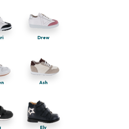
Drew
ri
en
Ash
Ely
a