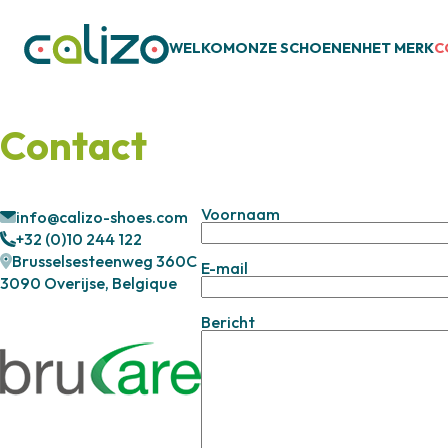
WELKOM
ONZE SCHOENEN
HET MERK
C
Contact
Voornaam
info@calizo-shoes.com
+32 (0)10 244 122
Brusselsesteenweg 360C
E-mail
3090 Overijse, Belgique
Bericht