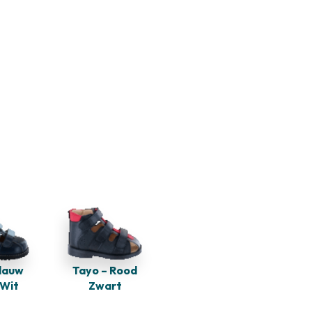
Blauw
Tayo – Rood
 Wit
Zwart