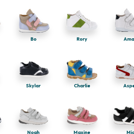
Bo
Rory
Ama
Charlie
Asp
Skylar
Noah
Maxine
Mi