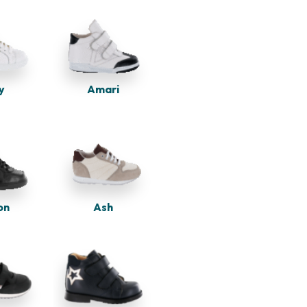
y
Amari
Ash
on