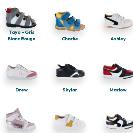
Tayo – Gris
Blanc Rouge
Charlie
Ashley
Drew
Skylar
Marlow