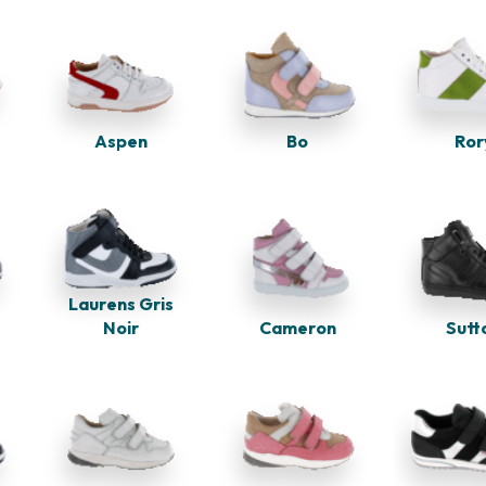
Bo
Aspen
Ror
Laurens Gris
Cameron
Noir
Sutt