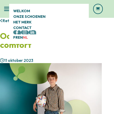
WELKOM
ONZE SCHOENEN
Retour
HET MERK
CONTACT
Oog voor design én
FR
EN
NL
comfort
11 oktober 2023