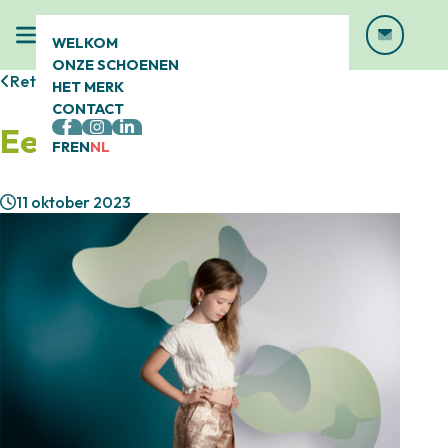
WELKOM
ONZE SCHOENEN
Retour
HET MERK
CONTACT
Een rijke ervaring
FR
EN
NL
11 oktober 2023