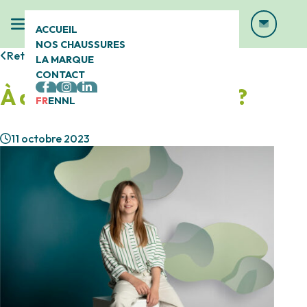
ACCUEIL
NOS CHAUSSURES
Retour
LA MARQUE
CONTACT
À qui s’adresse Calizo® ?
FR
EN
NL
11 octobre 2023